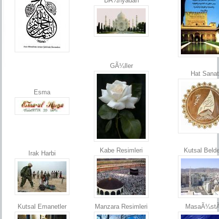
DÃ¼nyadan
GÃ¼ller
Hat Sanat
Esma
Kabe Resimleri
Kutsal Belde
Irak Harbi
Kutsal Emanetler
Manzara Resimleri
MasaÃ¼st