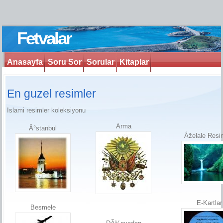
Fetvalar
Anasayfa
Soru Sor
Sorular
Kitaplar
En guzel resimler
Islami resimler koleksiyonu
Arma
Ä°stanbul
Åželale Resim
E-Kartlar
Besmele