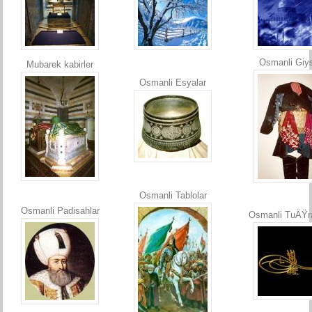
Osmanli Giys
Mubarek kabirler
Osmanli Esyalar
Osmanli Tablolar
Osmanli Padisahlar
Osmanli TuÄŸr