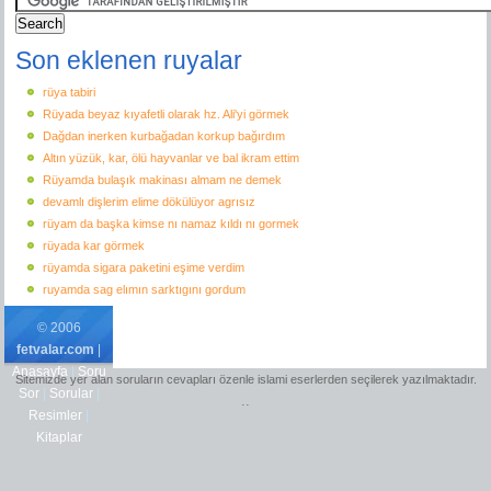
Son eklenen ruyalar
rüya tabiri
Rüyada beyaz kıyafetli olarak hz. Ali'yi görmek
Dağdan inerken kurbağadan korkup bağırdım
Altın yüzük, kar, ölü hayvanlar ve bal ikram ettim
Rüyamda bulaşık makinası almam ne demek
devamlı dişlerim elime dökülüyor agrısız
rüyam da başka kimse nı namaz kıldı nı gormek
rüyada kar görmek
rüyamda sigara paketini eşime verdim
ruyamda sag elımın sarktıgını gordum
© 2006
fetvalar.com
|
Anasayfa
|
Soru
Sitemizde yer alan soruların cevapları özenle islami eserlerden seçilerek yazılmaktadır.
Sor
|
Sorular
|
..
Resimler
|
Kitaplar